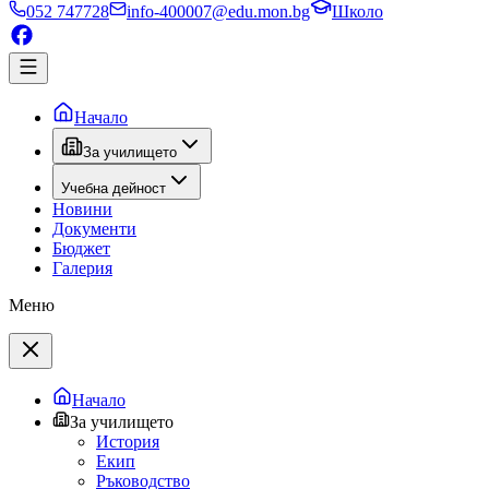
052 747728
info-400007@edu.mon.bg
Школо
Начало
За училището
Учебна дейност
Новини
Документи
Бюджет
Галерия
Меню
Начало
За училището
История
Екип
Ръководство