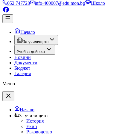
052 747728
info-400007@edu.mon.bg
Школо
Начало
За училището
Учебна дейност
Новини
Документи
Бюджет
Галерия
Меню
Начало
За училището
История
Екип
Ръководство