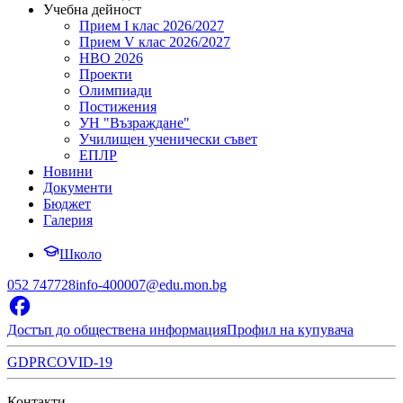
Учебна дейност
Прием I клас 2026/2027
Прием V клас 2026/2027
НВО 2026
Проекти
Олимпиади
Постижения
УН "Възраждане"
Училищен ученически съвет
ЕПЛР
Новини
Документи
Бюджет
Галерия
Школо
052 747728
info-400007@edu.mon.bg
Достъп до обществена информация
Профил на купувача
GDPR
COVID-19
Контакти