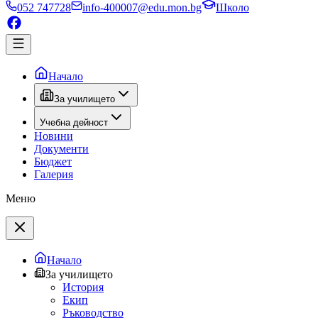
052 747728
info-400007@edu.mon.bg
Школо
Начало
За училището
Учебна дейност
Новини
Документи
Бюджет
Галерия
Меню
Начало
За училището
История
Екип
Ръководство