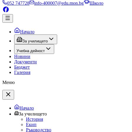
052 747728
info-400007@edu.mon.bg
Школо
Начало
За училището
Учебна дейност
Новини
Документи
Бюджет
Галерия
Меню
Начало
За училището
История
Екип
Ръководство