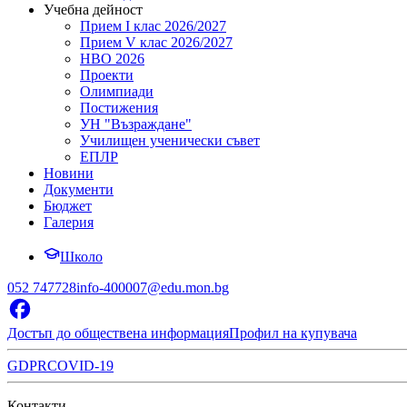
Учебна дейност
Прием I клас 2026/2027
Прием V клас 2026/2027
НВО 2026
Проекти
Олимпиади
Постижения
УН "Възраждане"
Училищен ученически съвет
ЕПЛР
Новини
Документи
Бюджет
Галерия
Школо
052 747728
info-400007@edu.mon.bg
Достъп до обществена информация
Профил на купувача
GDPR
COVID-19
Контакти