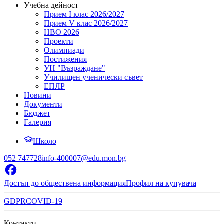
Учебна дейност
Прием I клас 2026/2027
Прием V клас 2026/2027
НВО 2026
Проекти
Олимпиади
Постижения
УН "Възраждане"
Училищен ученически съвет
ЕПЛР
Новини
Документи
Бюджет
Галерия
Школо
052 747728
info-400007@edu.mon.bg
Достъп до обществена информация
Профил на купувача
GDPR
COVID-19
Контакти