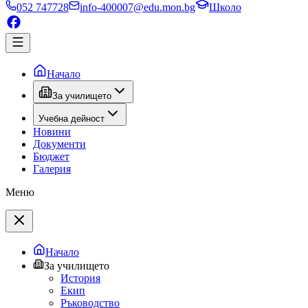
052 747728
info-400007@edu.mon.bg
Школо
Начало
За училището
Учебна дейност
Новини
Документи
Бюджет
Галерия
Меню
Начало
За училището
История
Екип
Ръководство