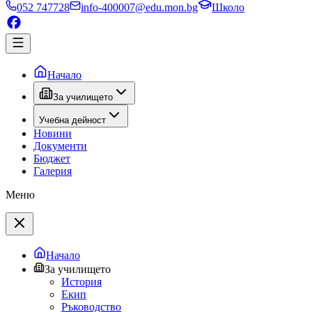
052 747728
info-400007@edu.mon.bg
Школо
Начало
За училището
Учебна дейност
Новини
Документи
Бюджет
Галерия
Меню
Начало
За училището
История
Екип
Ръководство