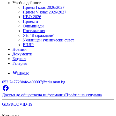
Учебна дейност
Прием I клас 2026/2027
Прием V клас 2026/2027
НВО 2026
Проекти
Олимпиади
Постижения
УН "Възраждане"
Училищен ученически съвет
ЕПЛР
Новини
Документи
Бюджет
Галерия
Школо
052 747728
info-400007@edu.mon.bg
Достъп до обществена информация
Профил на купувача
GDPR
COVID-19
Контакти